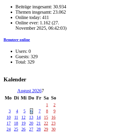
Beiträge insgesamt: 30.934
Themen insgesamt: 23.062
Online today: 411
Online ever: 1.162 (27.
November 2025, 06:42:03)
Benutzer online
Users: 0
Guests: 329
Total: 329
Kalender
August 2026
7
Mo
Di
Mi
Do
Fr
Sa
So
1
2
6
3
4
5
7
8
9
10
11
12
13
14
15
16
17
18
19
20
21
22
23
24
25
26
27
28
29
30