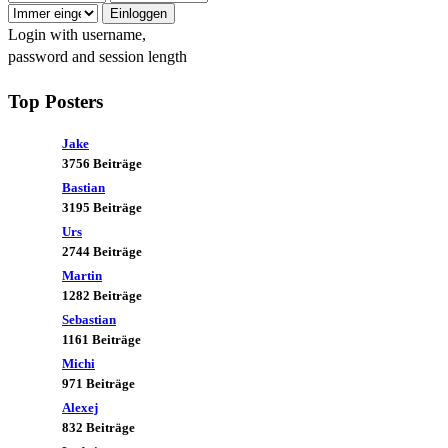
Login with username,
Da kommen noch mehr
password and session length
UNWETTER auf uns zu...
Top Posters
Paul
:
2026-08-04, 06:31:16
Jake
⛅
Engelwetter
:
3756 Beiträge
Bastian
3195 Beiträge
"Abschluss-Gewitter" im
Urs
Detail- Folgt eine Phase ganz
2744 Beiträge
ohne Hitze?
Martin
Wettervorhersage 04.08.2026
1282 Beiträge
Sebastian
1161 Beiträge
Michi
971 Beiträge
Alexej
832 Beiträge