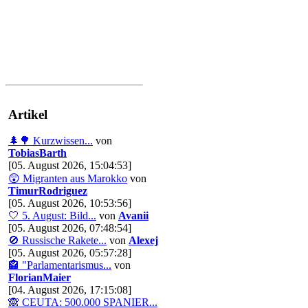
Artikel
🌲🌳 Kurzwissen...
von
TobiasBarth
[05. August 2026, 15:04:53]
😲 Migranten aus Marokko
von
TimurRodriguez
[05. August 2026, 10:53:56]
🤍 5. August: Bild...
von
Avanii
[05. August 2026, 07:48:54]
🚫 Russische Rakete...
von
Alexej
[05. August 2026, 05:57:28]
🏤 "Parlamentarismus...
von
FlorianMaier
[04. August 2026, 17:15:08]
🙈 CEUTA: 500.000 SPANIER...