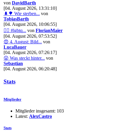
von
DavidBarth
[04. August 2026, 13:31:10]
🌲🌳 Wie sterben...
von
TobiasBarth
[04. August 2026, 10:06:55]
🏳️‍🌈 #lgbtq...
von
FlorianMaier
[04. August 2026, 07:53:52]
😍 4. August: Bild...
von
LucaBauer
[04. August 2026, 07:26:17]
😲 Was steckt hinter...
von
Sebastian
[04. August 2026, 06:20:48]
Stats
Mitglieder
Mitglieder insgesamt: 103
Latest:
AlexCastro
Stats