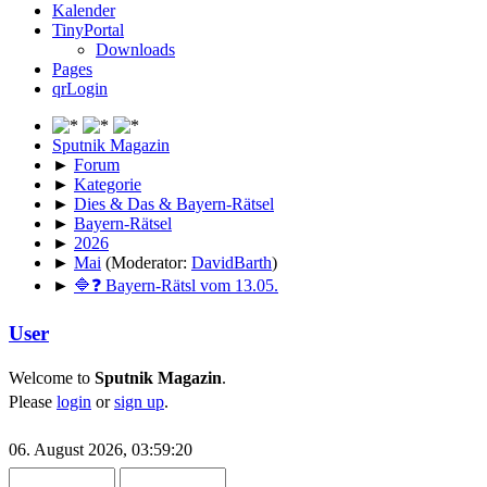
Kalender
🔴 LIVE 🌋 Erdbeben:
TinyPortal
Campi Flegrei
Downloads
Pages
Martin
:
qrLogin
2025-01-20, 14:23:37
⛅
Wetter-Panorama
:
Sputnik Magazin
Österreich
►
Forum
►
Kategorie
Urs
:
►
Dies & Das & Bayern-Rätsel
2025-01-20, 14:27:08
►
Bayern-Rätsel
►
2026
⛅
Wetter-Panorama
:
►
Mai
(Moderator:
DavidBarth
)
Schweiz
►
🔷❓ Bayern-Rätsl vom 13.05.
Francesco
:
2025-01-20, 14:30:21
User
⛅
Wetter-Panorama
:
Welcome to
Sputnik Magazin
.
Südtirol
Please
login
or
sign up
.
GeraldZimmer
:
2026-07-14, 09:57:42
06. August 2026, 03:59:20
⛅
LeWetter
: