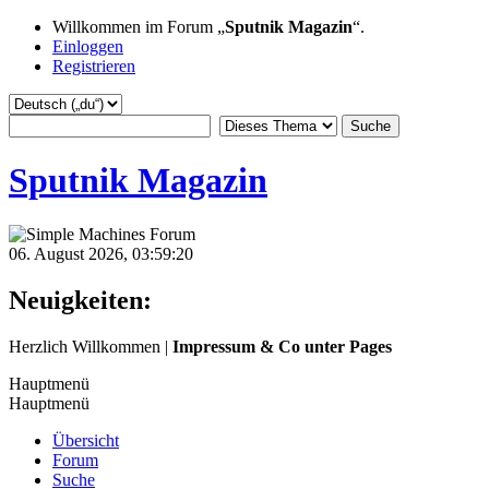
Willkommen im Forum „
Sputnik Magazin
“.
Einloggen
Registrieren
Sputnik Magazin
06. August 2026, 03:59:20
Neuigkeiten:
Herzlich Willkommen |
Impressum & Co unter Pages
Hauptmenü
Hauptmenü
Übersicht
Bastian
:
Forum
2024-08-31, 07:34:39
Suche