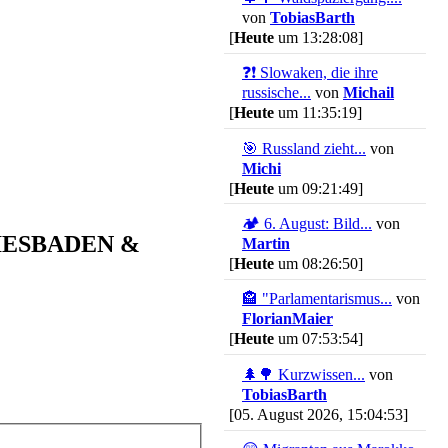
von
TobiasBarth
[
Heute
um 13:28:08]
❓❗ Slowaken, die ihre
russische...
von
Michail
[
Heute
um 11:35:19]
🎯 Russland zieht...
von
Michi
[
Heute
um 09:21:49]
🏕 6. August: Bild...
von
 WIESBADEN &
Martin
[
Heute
um 08:26:50]
🏤 "Parlamentarismus...
von
FlorianMaier
[
Heute
um 07:53:54]
🌲🌳 Kurzwissen...
von
TobiasBarth
[05. August 2026, 15:04:53]