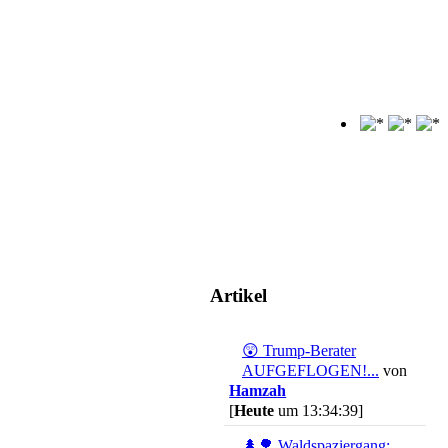
Artikel
😲 Trump-Berater
AUFGEFLOGEN!...
von
Hamzah
[
Heute
um 13:34:39]
🌲🌳 Waldspaziergang:...