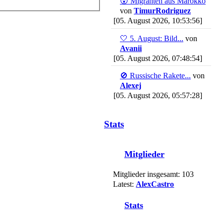
😲 Migranten aus Marokko
von
TimurRodriguez
[05. August 2026, 10:53:56]
🤍 5. August: Bild...
von
Avanii
[05. August 2026, 07:48:54]
🚫 Russische Rakete...
von
Alexej
[05. August 2026, 05:57:28]
Stats
Mitglieder
Mitglieder insgesamt: 103
Latest:
AlexCastro
Stats