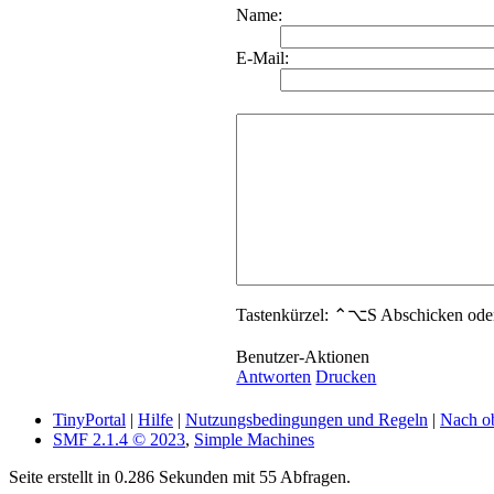
Name:
E-Mail:
Tastenkürzel: ⌃⌥S Abschicken o
Benutzer-Aktionen
Antworten
Drucken
TinyPortal
|
Hilfe
|
Nutzungsbedingungen und Regeln
|
Nach o
SMF 2.1.4 © 2023
,
Simple Machines
Seite erstellt in 0.286 Sekunden mit 55 Abfragen.