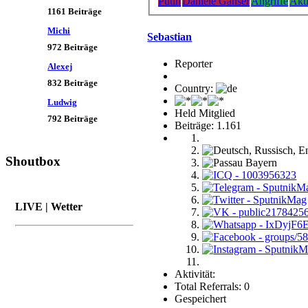
Putin
Daniele Ganser
Angriffe
Akti
1161 Beiträge
Michi
Sebastian
972 Beiträge
Reporter
Alexej
832 Beiträge
Country:
Ludwig
Held Mitglied
792 Beiträge
Beiträge: 1.161
Shoutbox
LIVE | Wetter
Aktivität:
Total Referrals: 0
Gespeichert