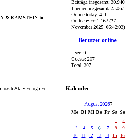
Beiträge insgesamt: 30.940
Themen insgesamt: 23.067
Online today: 411
EN & RAMSTEIN in
Online ever: 1.162 (27.
November 2025, 06:42:03)
Benutzer online
Users: 0
Guests: 207
Total: 207
Kalender
nd nach Aktivierung der
August 2026
7
Mo
Di
Mi
Do
Fr
Sa
So
1
2
6
3
4
5
7
8
9
10
11
12
13
14
15
16