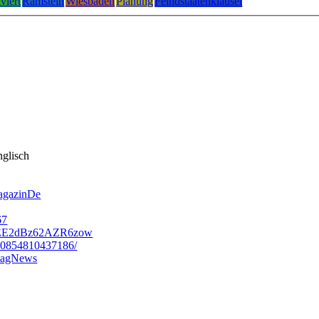
viert
Ramstein
Wiesbaden
Planung
Feindstaatenklausel