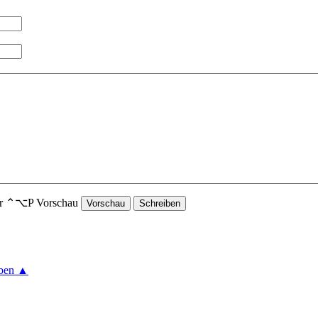
der ⌃⌥P Vorschau
ben ▲