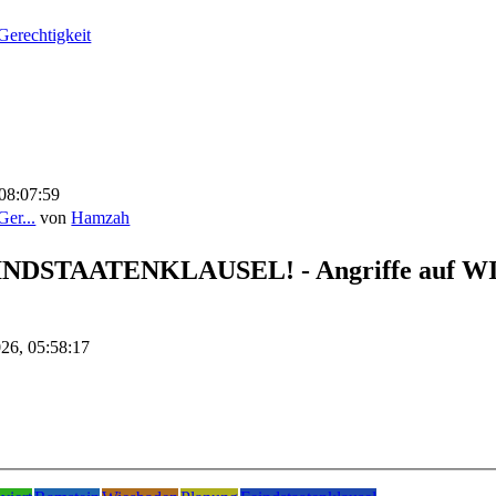
Gerechtigkeit
08:07:59
er...
von
Hamzah
 FEINDSTAATENKLAUSEL! - Angriffe auf
026, 05:58:17