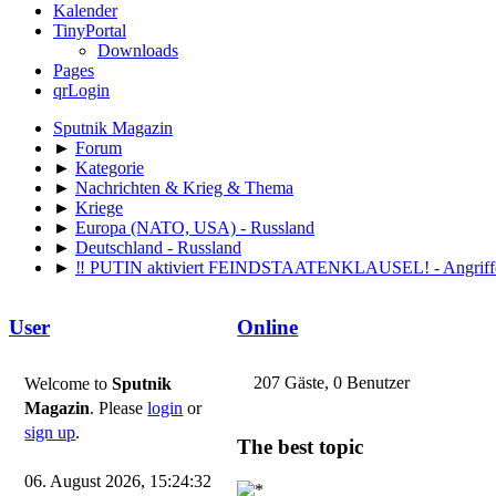
Kalender
🔴 LIVE 🌋 Erdbeben:
TinyPortal
Campi Flegrei
Downloads
Pages
Martin
:
qrLogin
2025-01-20, 14:23:37
Sputnik Magazin
⛅
Wetter-Panorama
:
►
Forum
Österreich
►
Kategorie
►
Nachrichten & Krieg & Thema
Urs
:
►
Kriege
►
Europa (NATO, USA) - Russland
2025-01-20, 14:27:08
►
Deutschland - Russland
⛅
Wetter-Panorama
:
►
‼️ PUTIN aktiviert FEINDSTAATENKLAUSEL! - Angr
Schweiz
User
Online
Francesco
:
2025-01-20, 14:30:21
⛅
Wetter-Panorama
:
207 Gäste, 0 Benutzer
Welcome to
Sputnik
Südtirol
Magazin
. Please
login
or
sign up
.
The best topic
GeraldZimmer
:
2026-07-14, 09:57:42
06. August 2026, 15:24:32