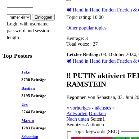
⛅
LeWetter
:
🕊 Hand in Hand für den Frieden & 
Topic rating: 10.00
Da kommen noch mehr
Login with username,
UNWETTER auf uns
Other popular topics
password and session
zu...
length
Beiträge: 3
Total votes: : 27
Paul
:
Heute
um 08:08:53
Letzter Beitrag:
03. Oktober 2024, 
Top Posters
🕊 Hand in Hand für den Frieden & G
⛅
Engelwetter
:
Jake
‼️ PUTIN aktiviert
3756 Beiträge
RAMSTEIN
Bastian
Kommt nach der Kühle
3195 Beiträge
die nächste Rekordhitze?
Begonnen von Sebastian, 03. Juni 2
Warsscheinlich oder
Urs
« vorheriges
-
nächstes »
übertrieben?
2744 Beiträge
Antworten
Drucken
Wettervorhersage
Nach unten
Seiten
1
Martin
Benutzer-Aktionen
1283 Beiträge
Topic keywords [SEO]
Sebastian