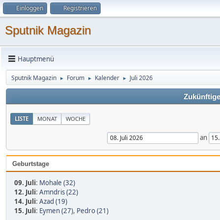
Einloggen
Registrieren
Sputnik Magazin
Hauptmenü
Sputnik Magazin
Forum
Kalender
Juli 2026
►
►
►
Zukünftige
LISTE
MONAT
WOCHE
an
Geburtstage
09. Juli
:
Mohale (32)
12. Juli
:
Amndris (22)
14. Juli
:
Azad (19)
15. Juli
:
Eymen (27)
,
Pedro (21)