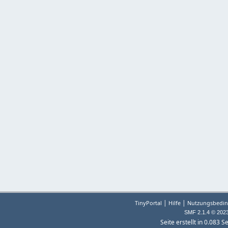
|
|
TinyPortal
Hilfe
Nutzungsbedin
SMF 2.1.4 © 202
Seite erstellt in 0.083 