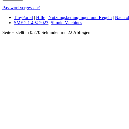
Passwort vergessen?
TinyPortal
|
Hilfe
|
Nutzungsbedingungen und Regeln
|
Nach o
SMF 2.1.4 © 2023
,
Simple Machines
Seite erstellt in 0.270 Sekunden mit 22 Abfragen.