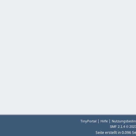
|
|
TinyPortal
Hilfe
Nutzungsbedin
SMF 2.1.4 © 202
Seite erstellt in 0.096 