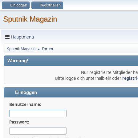
Einloggen
Registrieren
Sputnik Magazin
Hauptmenü
Sputnik Magazin
Forum
►
Warnung!
Nur registrierte Mitglieder ha
Bitte logge dich unterhalb ein oder
registr
Einloggen
Benutzername:
Passwort: