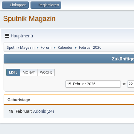
Einloggen
Registrieren
Sputnik Magazin
Hauptmenü
Sputnik Magazin
Forum
Kalender
Februar 2026
►
►
►
Zukünftige
LISTE
MONAT
WOCHE
an
Geburtstage
18. Februar
:
Adonis (24)