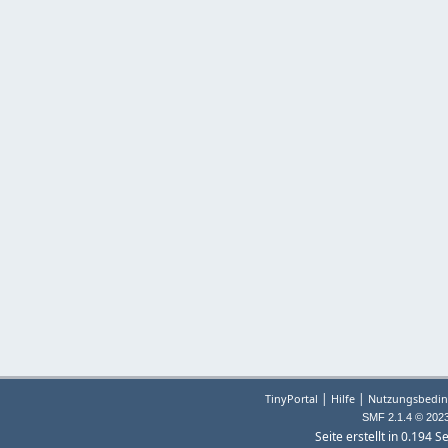
|
|
TinyPortal
Hilfe
Nutzungsbedin
SMF 2.1.4 © 202
Seite erstellt in 0.194 