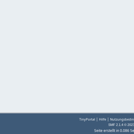
|
|
TinyPortal
Hilfe
Nutzungsbedin
SMF 2.1.4 © 202
Seite erstellt in 0.086 