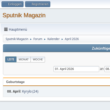
Einloggen
Registrieren
Sputnik Magazin
Hauptmenü
Sputnik Magazin
Forum
Kalender
April 2026
►
►
►
Zukünftige
LISTE
MONAT
WOCHE
an
Geburtstage
08. April
:
Kyrylo (24)