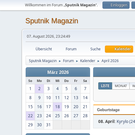
Willkommen im Forum „
Sputnik Magazin
“.
Einloggen
Sputnik Magazin
07. August 2026, 23:24:49
Übersicht
Forum
Suche
Kalender
Sputnik Magazin
Forum
Kalender
April 2026
►
►
►
März 2026
So
Mo
Di
Mi
Do
Fr
Sa
LISTE
MONAT
W
1
2
3
4
5
6
7
8
9
10
11
12
13
14
15
16
17
18
19
20
21
Geburtstage
22
23
24
25
26
27
28
08. April
:
Kyrylo (24
29
30
31