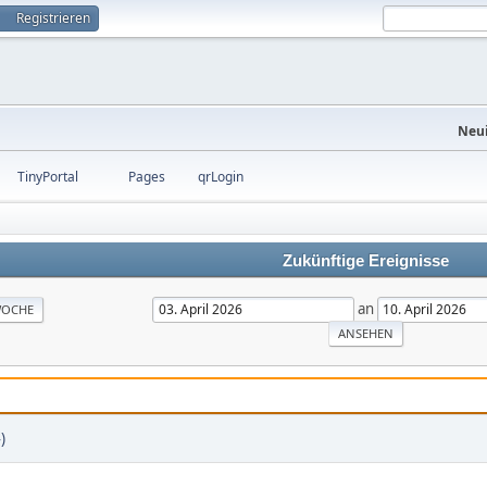
Registrieren
Neui
TinyPortal
Pages
qrLogin
Zukünftige Ereignisse
an
OCHE
)