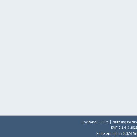
|
|
TinyPortal
Hilfe
Nutzungsbedin
SMF 2.1.4 © 202
Seite erstellt in 0.074 