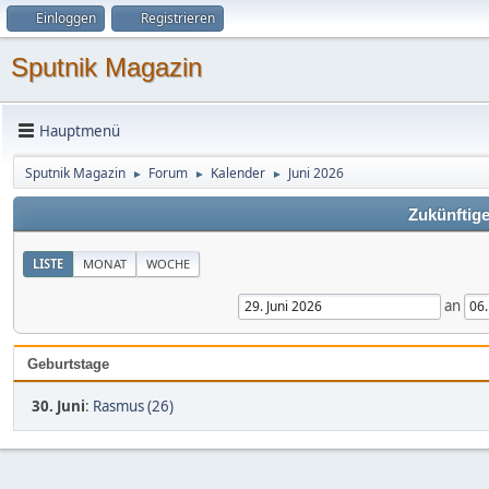
Einloggen
Registrieren
Sputnik Magazin
Hauptmenü
Sputnik Magazin
Forum
Kalender
Juni 2026
►
►
►
Zukünftige
LISTE
MONAT
WOCHE
an
Geburtstage
30. Juni
:
Rasmus (26)