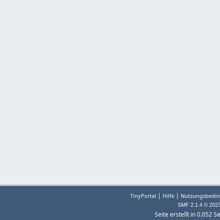
|
|
TinyPortal
Hilfe
Nutzungsbedin
SMF 2.1.4 © 202
Seite erstellt in 0.052 