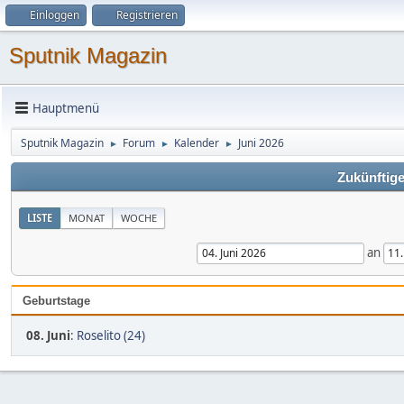
Einloggen
Registrieren
Sputnik Magazin
Hauptmenü
Sputnik Magazin
Forum
Kalender
Juni 2026
►
►
►
Zukünftige
LISTE
MONAT
WOCHE
an
Geburtstage
08. Juni
:
Roselito (24)