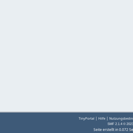
|
|
TinyPortal
Hilfe
Nutzungsbedin
SMF 2.1.4 © 202
Seite erstellt in 0.072 