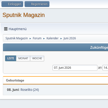
Einloggen
Registrieren
Sputnik Magazin
Hauptmenü
Sputnik Magazin
Forum
Kalender
Juni 2026
►
►
►
Zukünftige
LISTE
MONAT
WOCHE
an
Geburtstage
08. Juni
:
Roselito (24)