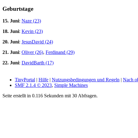
Geburtstage
15. Juni
:
Naze (23)
18. Juni
:
Kevin (23)
20. Juni
:
JesusDavid (24)
21. Juni
:
Oliver (26)
,
Ferdinand (29)
22. Juni
:
DavidBarth (17)
TinyPortal
|
Hilfe
|
Nutzungsbedingungen und Regeln
|
Nach o
SMF 2.1.4 © 2023
,
Simple Machines
Seite erstellt in 0.116 Sekunden mit 30 Abfragen.