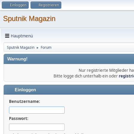
Einloggen
Registrieren
Sputnik Magazin
Hauptmenü
Sputnik Magazin
Forum
►
Warnung!
Nur registrierte Mitglieder ha
Bitte logge dich unterhalb ein oder
registr
Einloggen
Benutzername:
Passwort: