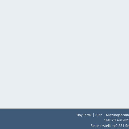
|
|
TinyPortal
Hilfe
Nutzungsbedin
SMF 2.1.4 © 202
Seite erstellt in 0.231 