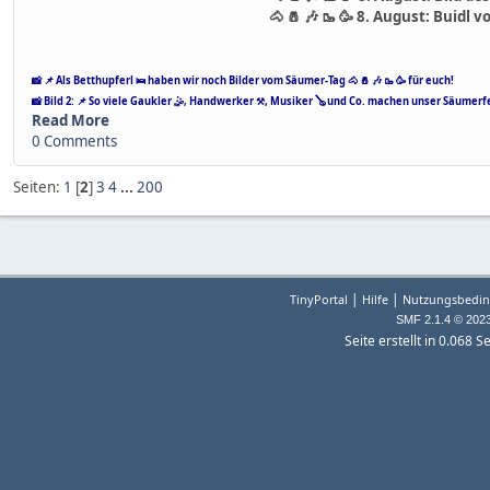
🐴 🧂 🎶 🥾 🥳 8. August: Buidl
📸 📌 Als Betthupferl 🛌 haben wir noch Bilder vom Säumer-Tag 🐴 🧂 🎶 🥾 🥳 für euch!
📸 Bild 2: 📌 So viele Gaukler 🤹, Handwerker ⚒️, Musiker 🪕 und Co. machen unser Säumerf
Read More
0 Comments
Seiten:
1
[
2
]
3
4
...
200
|
|
TinyPortal
Hilfe
Nutzungsbedin
SMF 2.1.4 © 202
Seite erstellt in 0.068 