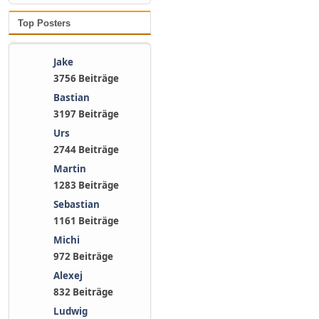
Da kommen noch mehr
UNWETTER auf uns zu...
Top Posters
Paul
:
Jake
2026-08-07, 07:21:24
3756 Beiträge
⛅
Engelwetter
:
Bastian
3197 Beiträge
Extreme
Urs
Hitze/Hitzewelle wohl
vom Tisch, Mittelfrist
2744 Beiträge
trotzdem unsicher...
Martin
Wettervorhersage
1283 Beiträge
07.08.26
Sebastian
1161 Beiträge
Michi
972 Beiträge
Alexej
832 Beiträge
Ludwig