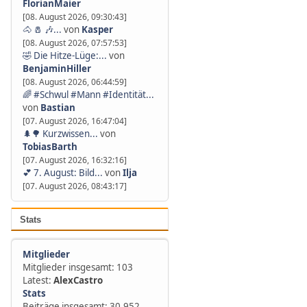
FlorianMaier
[08. August 2026, 09:30:43]
🐴 🧂 🎶...
von
Kasper
[08. August 2026, 07:57:53]
🤣 Die Hitze-Lüge:...
von
BenjaminHiller
[08. August 2026, 06:44:59]
🌈 #Schwul #Mann #Identität...
von
Bastian
[07. August 2026, 16:47:04]
🌲🌳 Kurzwissen...
von
TobiasBarth
[07. August 2026, 16:32:16]
💕 7. August: Bild...
von
Ilja
[07. August 2026, 08:43:17]
Stats
Mitglieder
Mitglieder insgesamt: 103
Latest:
AlexCastro
Stats
Beiträge insgesamt: 30.952