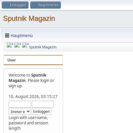
Einloggen
Registrieren
Campi Flegrei
Martin
:
Sputnik Magazin
2025-01-20, 14:23:37
⛅
Wetter-Panorama
:
Hauptmenü
Österreich
Urs
:
Sputnik Magazin
2025-01-20, 14:27:08
⛅
Wetter-Panorama
:
User
Schweiz
Welcome to
Sputnik
Francesco
:
Magazin
. Please
login
or
2025-01-20, 14:30:21
sign up
.
⛅
Wetter-Panorama
:
Südtirol
10. August 2026, 03:15:27
GeraldZimmer
:
2026-07-14, 09:57:42
Login with username,
⛅
LeWetter
:
password and session
length