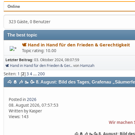
Online
323 Gäste, 0 Benutzer
The best topic
🕊 Hand in Hand für den Frieden & Gerechtigkeit
Topic rating: 10.00
Letzter Beitrag:
03. Oktober 2024, 08:07:59
🕊 Hand in Hand für den Frieden & Ger...
von
Hamzah
Seiten:
1
[
2
]
3
4
...
200
🐴 🧂 🎶 🥾 🥳 8. August: Bild des Tages, Grafenau „Säumerfe
Posted in
2026
08. August 2026, 07:57:53
Written by Kasper
Views: 143
Wir machen 
🐴 🧂 🎶 🥾 🥳 8. August: Bild 