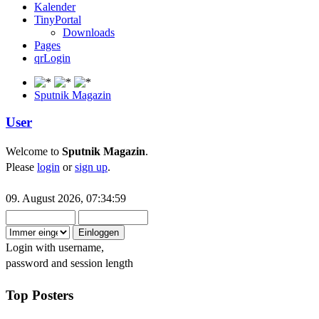
Kalender
⛅
Wetter-Panorama
:
TinyPortal
Österreich
Downloads
Pages
Urs
:
qrLogin
2025-01-20, 14:27:08
⛅
Wetter-Panorama
:
Sputnik Magazin
Schweiz
User
Francesco
:
2025-01-20, 14:30:21
Welcome to
Sputnik Magazin
.
⛅
Wetter-Panorama
:
Please
login
or
sign up
.
Südtirol
09. August 2026, 07:34:59
GeraldZimmer
:
2026-07-14, 09:57:42
⛅
LeWetter
:
Login with username,
password and session length
Da kommen noch mehr
UNWETTER auf uns zu...
Top Posters
Paul
: