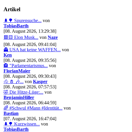
Artikel
🌲🌳 Spurensuche...
von
TobiasBarth
[08. August 2026, 13:29:38]
🟦🟨 Elon Musk...
von
Naze
[08. August 2026, 09:41:04]
👻 USA hat keine WAFFEN...
von
Ken
[08. August 2026, 09:35:56]
🏤 "Parlamentarismus...
von
FlorianMaier
[08. August 2026, 09:30:43]
🐴 🧂 🎶...
von
Kasper
[08. August 2026, 07:57:53]
🤣 Die Hitze-Lüge:...
von
BenjaminHiller
[08. August 2026, 06:44:59]
🌈 #Schwul #Mann #Identität...
von
Bastian
[07. August 2026, 16:47:04]
🌲🌳 Kurzwissen...
von
TobiasBarth