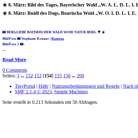
☀️ 8. März: Bild des Tages, Bayerischer Wald ,,W. A. L. D. L. I. 
☀️ 8. März: Buidl des Dogs, Boarischa Woid ,,W. O. I. D. L. I. E.
📸 BERGLIEBE BAYERISCHER WALD WOID NATUR BERG 🌳 ☀️
Bild/Foto 📸 Stephanie Krämer |
Ramona
Bild/Foto 2 📸:
...
Read More
0 Comments
Seiten:
1
...
152
153
[
154
]
155
156
...
200
TinyPortal
|
Hilfe
|
Nutzungsbedingungen und Regeln
|
Nach o
SMF 2.1.4 © 2023
,
Simple Machines
Seite erstellt in 0.213 Sekunden mit 50 Abfragen.