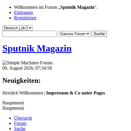
Willkommen im Forum „
Sputnik Magazin
“.
Einloggen
Registrieren
Sputnik Magazin
09. August 2026, 07:34:59
Neuigkeiten:
Bastian
:
Herzlich Willkommen |
Impressum & Co unter Pages
2024-08-31, 07:34:39
Hauptmenü
🔴 LIVE 🌋 Erdbeben:
Hauptmenü
Campi Flegrei
Übersicht
Martin
:
Forum
2025-01-20, 14:23:37
Suche