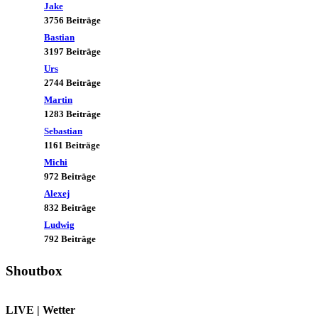
Jake
2026-08-07, 07:21:24
3756 Beiträge
⛅
Engelwetter
:
Bastian
3197 Beiträge
Urs
Extreme Hitze/Hitzewelle
2744 Beiträge
wohl vom Tisch, Mittelfrist
Martin
trotzdem unsicher...
Wettervorhersage 07.08.26
1283 Beiträge
Sebastian
1161 Beiträge
Michi
972 Beiträge
Alexej
832 Beiträge
Ludwig
792 Beiträge
Shoutbox
LIVE | Wetter