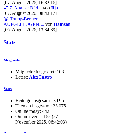
[07. August 2026, 16:32:16]
💕 7. August: Bild...
von
Ilja
[07. August 2026, 08:43:17]
😲 Trump-Berater
AUFGEFLOGEN!...
von
Hamzah
[06. August 2026, 13:34:39]
Stats
Mitglieder
Mitglieder insgesamt: 103
Latest:
AlexCastro
Stats
Beiträge insgesamt: 30.951
Themen insgesamt: 23.075
Online today: 442
Online ever: 1.162 (27.
November 2025, 06:42:03)