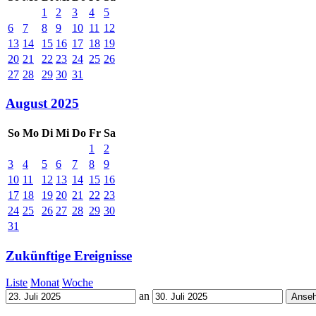
1
2
3
4
5
6
7
8
9
10
11
12
13
14
15
16
17
18
19
20
21
22
23
24
25
26
27
28
29
30
31
August 2025
So
Mo
Di
Mi
Do
Fr
Sa
1
2
3
4
5
6
7
8
9
10
11
12
13
14
15
16
17
18
19
20
21
22
23
24
25
26
27
28
29
30
31
Zukünftige Ereignisse
Liste
Monat
Woche
an