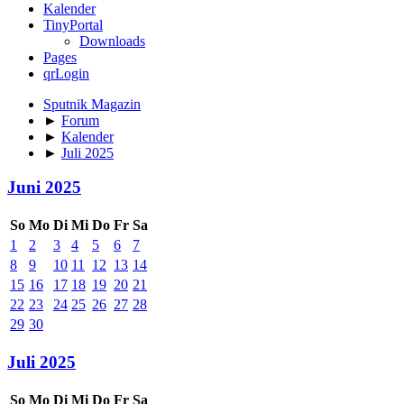
Kalender
TinyPortal
Downloads
Pages
qrLogin
Sputnik Magazin
►
Forum
►
Kalender
►
Juli 2025
Juni 2025
So
Mo
Di
Mi
Do
Fr
Sa
1
2
3
4
5
6
7
8
9
10
11
12
13
14
15
16
17
18
19
20
21
22
23
24
25
26
27
28
29
30
Juli 2025
So
Mo
Di
Mi
Do
Fr
Sa