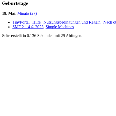
Geburtstage
18. Mai
:
Minato (27)
TinyPortal
|
Hilfe
|
Nutzungsbedingungen und Regeln
|
Nach o
SMF 2.1.4 © 2023
,
Simple Machines
Seite erstellt in 0.136 Sekunden mit 29 Abfragen.