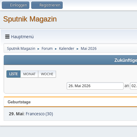
Einloggen
Registrieren
Sputnik Magazin
Hauptmenü
Sputnik Magazin
Forum
Kalender
Mai 2026
►
►
►
Zukünftige
LISTE
MONAT
WOCHE
an
Geburtstage
29. Mai
:
Francesco (30)