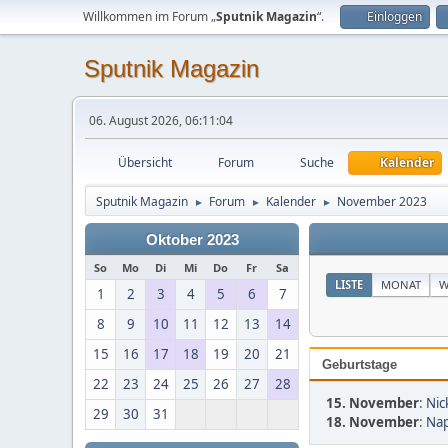
Willkommen im Forum „
Sputnik Magazin
“.
Einloggen
Sputnik Magazin
06. August 2026, 06:11:04
Übersicht
Forum
Suche
Kalender
Sputnik Magazin
Forum
Kalender
November 2023
►
►
►
Oktober 2023
So
Mo
Di
Mi
Do
Fr
Sa
LISTE
MONAT
W
1
2
3
4
5
6
7
8
9
10
11
12
13
14
15
16
17
18
19
20
21
Geburtstage
22
23
24
25
26
27
28
15. November
:
Nic
29
30
31
18. November
:
Nap