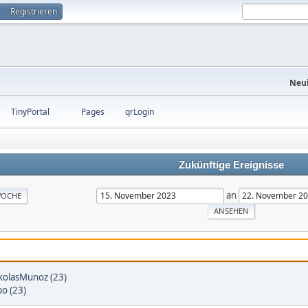
Registrieren
Neui
TinyPortal
Pages
qrLogin
Zukünftige Ereignisse
an
OCHE
kolasMunoz (23)
o (23)