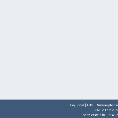
|
|
TinyPortal
Hilfe
Nutzungsbedin
SMF 2.1.4 © 202
Seite erstellt in 0.214 