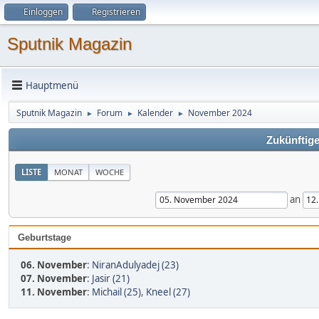
Einloggen
Registrieren
Sputnik Magazin
Hauptmenü
Sputnik Magazin
Forum
Kalender
November 2024
►
►
►
Zukünftige
LISTE
MONAT
WOCHE
an
Geburtstage
06. November
:
NiranAdulyadej (23)
07. November
:
Jasir (21)
11. November
:
Michail (25)
,
Kneel (27)