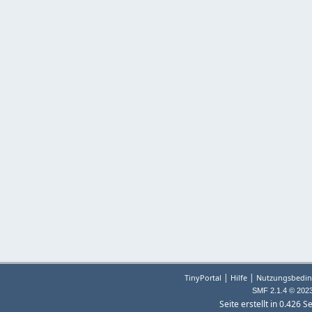
|
|
TinyPortal
Hilfe
Nutzungsbedin
SMF 2.1.4 © 202
Seite erstellt in 0.426 