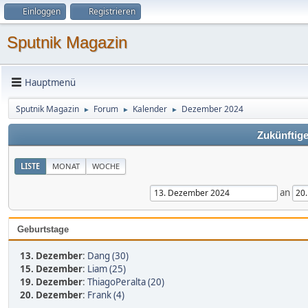
Einloggen
Registrieren
Sputnik Magazin
Hauptmenü
Sputnik Magazin
Forum
Kalender
Dezember 2024
►
►
►
Zukünftige
LISTE
MONAT
WOCHE
an
Geburtstage
13. Dezember
:
Dang (30)
15. Dezember
:
Liam (25)
19. Dezember
:
ThiagoPeralta (20)
20. Dezember
:
Frank (4)