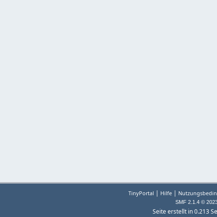
|
|
TinyPortal
Hilfe
Nutzungsbedin
SMF 2.1.4 © 202
Seite erstellt in 0.213 