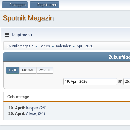
Einloggen
Registrieren
Sputnik Magazin
Hauptmenü
Sputnik Magazin
Forum
Kalender
April 2026
►
►
►
Zukünftige
LISTE
MONAT
WOCHE
an
Geburtstage
19. April
:
Kasper (29)
20. April
:
Alexej (24)