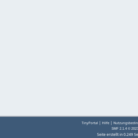
|
|
TinyPortal
Hilfe
Nutzungsbedin
SMF 2.1.4 © 202
Seite erstellt in 0.249 