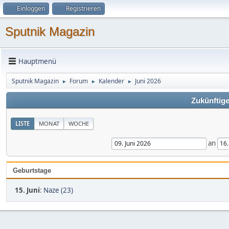
Einloggen
Registrieren
Sputnik Magazin
Hauptmenü
Sputnik Magazin
Forum
Kalender
Juni 2026
►
►
►
Zukünftige
LISTE
MONAT
WOCHE
an
Geburtstage
15. Juni
:
Naze (23)