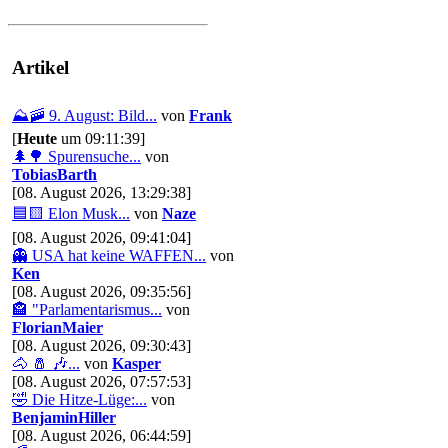
Artikel
⛰️🚠 9. August: Bild...
von
Frank
[
Heute
um 09:11:39]
🌲🌳 Spurensuche...
von
TobiasBarth
[08. August 2026, 13:29:38]
🟦🟨 Elon Musk...
von
Naze
[08. August 2026, 09:41:04]
👻 USA hat keine WAFFEN...
von
Ken
[08. August 2026, 09:35:56]
🏤 "Parlamentarismus...
von
FlorianMaier
[08. August 2026, 09:30:43]
🐴 🧂 🎶...
von
Kasper
[08. August 2026, 07:57:53]
🤣 Die Hitze-Lüge:...
von
BenjaminHiller
[08. August 2026, 06:44:59]