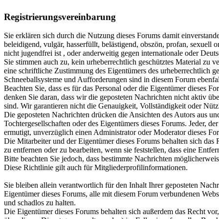
Registrierungsvereinbarung
Sie erklären sich durch die Nutzung dieses Forums damit einverstande
beleidigend, vulgär, hasserfüllt, belästigend, obszön, profan, sexuell o
nicht jugendfrei ist , oder anderweitig gegen internationale oder Deu
Sie stimmen auch zu, kein urheberrechtlich geschütztes Material zu ve
eine schriftliche Zustimmung des Eigentümers des urheberrechtlich g
Schneeballsysteme und Aufforderungen sind in diesem Forum ebenfal
Beachten Sie, dass es für das Personal oder die Eigentümer dieses For
denken Sie daran, dass wir die geposteten Nachrichten nicht aktiv üb
sind. Wir garantieren nicht die Genauigkeit, Vollständigkeit oder Nütz
Die geposteten Nachrichten drücken die Ansichten des Autors aus und 
Tochtergesellschaften oder des Eigentümers dieses Forums. Jeder, der 
ermutigt, unverzüglich einen Administrator oder Moderator dieses Fo
Die Mitarbeiter und der Eigentümer dieses Forums behalten sich das 
zu entfernen oder zu bearbeiten, wenn sie feststellen, dass eine Entfe
Bitte beachten Sie jedoch, dass bestimmte Nachrichten möglicherweise
Diese Richtlinie gilt auch für Mitgliederprofilinformationen.
Sie bleiben allein verantwortlich für den Inhalt Ihrer geposteten Nach
Eigentümer dieses Forums, alle mit diesem Forum verbundenen Website
und schadlos zu halten.
Die Eigentümer dieses Forums behalten sich außerdem das Recht vor,