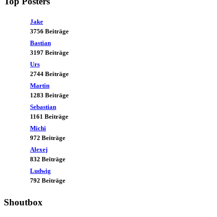
Top Posters
UNWETTER auf uns zu...
Paul
:
Jake
2026-08-07, 07:21:24
3756 Beiträge
Bastian
⛅
Engelwetter
:
3197 Beiträge
Urs
Extreme Hitze/Hitzewelle
2744 Beiträge
wohl vom Tisch, Mittelfrist
Martin
trotzdem unsicher...
1283 Beiträge
Wettervorhersage 07.08.26
Sebastian
1161 Beiträge
Michi
972 Beiträge
Alexej
832 Beiträge
Ludwig
792 Beiträge
Shoutbox