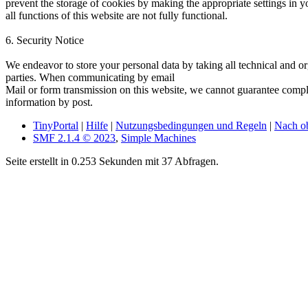
prevent the storage of cookies by making the appropriate settings in 
all functions of this website are not fully functional.
6. Security Notice
We endeavor to store your personal data by taking all technical and or
parties. When communicating by email
Mail or form transmission on this website, we cannot guarantee compl
information by post.
TinyPortal
|
Hilfe
|
Nutzungsbedingungen und Regeln
|
Nach o
SMF 2.1.4 © 2023
,
Simple Machines
Seite erstellt in 0.253 Sekunden mit 37 Abfragen.