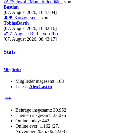
🌈 #Schwul #Mann #Identität...
von
Bastian
[07. August 2026, 16:47:04]
🌲🌳 Kurzwissen...
von
TobiasBarth
[07. August 2026, 16:32:16]
💕 7. August: Bild...
von
Ilja
[07. August 2026, 08:43:17]
Stats
Mitglieder
Mitglieder insgesamt: 103
Latest:
AlexCastro
Stats
Beiträge insgesamt: 30.952
Themen insgesamt: 23.076
Online today: 442
Online ever: 1.162 (27.
November 2025, 06:42:03)