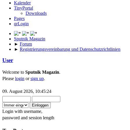
Kalender
Martin
:
TinyPortal
2025-01-20, 14:23:37
Downloads
⛅
Wetter-Panorama
:
Pages
Österreich
qrLogin
Urs
:
Sputnik Magazin
2025-01-20, 14:27:08
►
Forum
⛅
Wetter-Panorama
:
►
Registrierungsvereinbarung und Datenschutzrichtlinien
Schweiz
User
Francesco
:
2025-01-20, 14:30:21
Welcome to
Sputnik Magazin
.
Please
login
or
sign up
.
⛅
Wetter-Panorama
:
Südtirol
09. August 2026, 10:45:24
GeraldZimmer
:
2026-07-14, 09:57:42
⛅
LeWetter
:
Login with username,
password and session length
Da kommen noch mehr