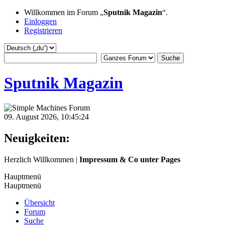
Willkommen im Forum „
Sputnik Magazin
“.
Einloggen
Registrieren
Sputnik Magazin
09. August 2026, 10:45:24
Neuigkeiten:
Herzlich Willkommen |
Impressum & Co unter Pages
Hauptmenü
Bastian
:
Hauptmenü
2024-08-31, 07:34:39
Übersicht
🔴 LIVE 🌋 Erdbeben:
Forum
Campi Flegrei
Suche