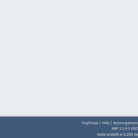
|
|
TinyPortal
Hilfe
Nutzungsbedin
SMF 2.1.4 © 202
Seite erstellt in 0.293 