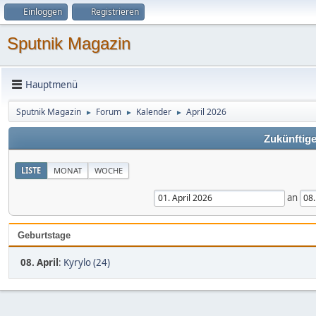
Einloggen
Registrieren
Sputnik Magazin
Hauptmenü
Sputnik Magazin
Forum
Kalender
April 2026
►
►
►
Zukünftige
LISTE
MONAT
WOCHE
an
Geburtstage
08. April
:
Kyrylo (24)