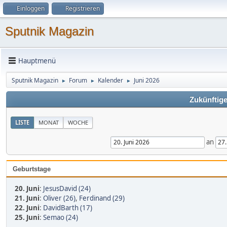
Einloggen
Registrieren
Sputnik Magazin
Hauptmenü
Sputnik Magazin
Forum
Kalender
Juni 2026
►
►
►
Zukünftige
LISTE
MONAT
WOCHE
an
Geburtstage
20. Juni
:
JesusDavid (24)
21. Juni
:
Oliver (26)
,
Ferdinand (29)
22. Juni
:
DavidBarth (17)
25. Juni
:
Semao (24)