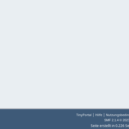
|
|
TinyPortal
Hilfe
Nutzungsbedin
SMF 2.1.4 © 202
Seite erstellt in 0.226 