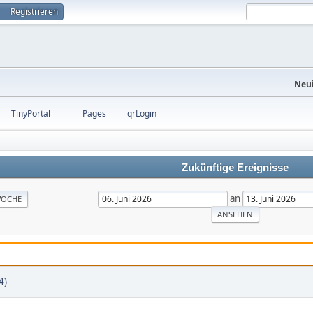
Registrieren
Neui
TinyPortal
Pages
qrLogin
Zukünftige Ereignisse
an
OCHE
4)