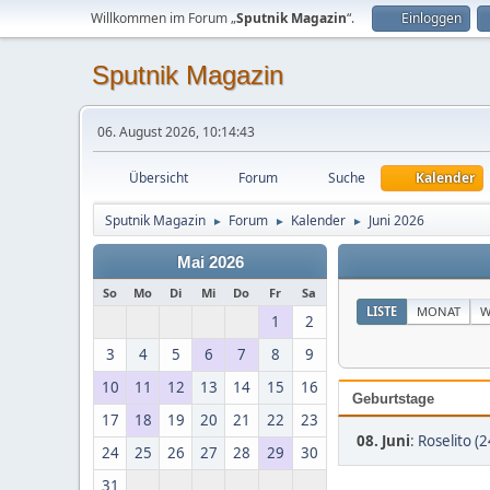
Willkommen im Forum „
Sputnik Magazin
“.
Einloggen
Sputnik Magazin
06. August 2026, 10:14:43
Übersicht
Forum
Suche
Kalender
Sputnik Magazin
Forum
Kalender
Juni 2026
►
►
►
Mai 2026
So
Mo
Di
Mi
Do
Fr
Sa
LISTE
MONAT
W
1
2
3
4
5
6
7
8
9
10
11
12
13
14
15
16
Geburtstage
17
18
19
20
21
22
23
08. Juni
:
Roselito (2
24
25
26
27
28
29
30
31