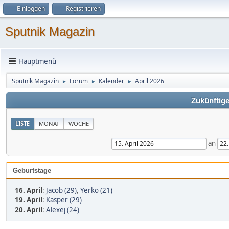
Einloggen
Registrieren
Sputnik Magazin
Hauptmenü
Sputnik Magazin
Forum
Kalender
April 2026
►
►
►
Zukünftige
LISTE
MONAT
WOCHE
an
Geburtstage
16. April
:
Jacob (29)
,
Yerko (21)
19. April
:
Kasper (29)
20. April
:
Alexej (24)