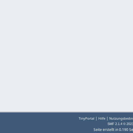
|
|
TinyPortal
Hilfe
Nutzungsbedin
SMF 2.1.4 © 202
Seite erstellt in 0.190 