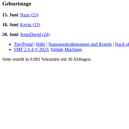
Geburtstage
15. Juni
:
Naze (23)
18. Juni
:
Kevin (23)
20. Juni
:
JesusDavid (24)
TinyPortal
|
Hilfe
|
Nutzungsbedingungen und Regeln
|
Nach o
SMF 2.1.4 © 2023
,
Simple Machines
Seite erstellt in 0.081 Sekunden mit 30 Abfragen.