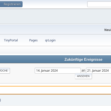
Registrieren
Neui
TinyPortal
Pages
qrLogin
Zukünftige Ereignisse
an
OCHE
)