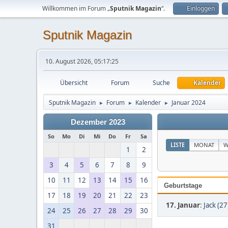
Willkommen im Forum „
Sputnik Magazin
“.
Einloggen
Sputnik Magazin
10. August 2026, 05:17:25
Übersicht
Forum
Suche
Kalender
Sputnik Magazin
Forum
Kalender
Januar 2024
►
►
►
Dezember 2023
So
Mo
Di
Mi
Do
Fr
Sa
LISTE
MONAT
W
1
2
3
4
5
6
7
8
9
10
11
12
13
14
15
16
Geburtstage
17
18
19
20
21
22
23
17. Januar
:
Jack (27
24
25
26
27
28
29
30
31